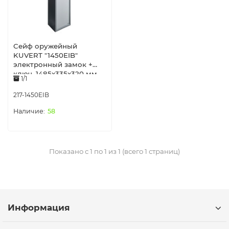
Сейф оружейный
KUVERT "1450EIB"
электронный замок +
ключ, 1485x335x320 мм,
1/1
49,6 кг, серый
217-1450EIB
58
Показано с 1 по 1 из 1 (всего 1 страниц)
Информация