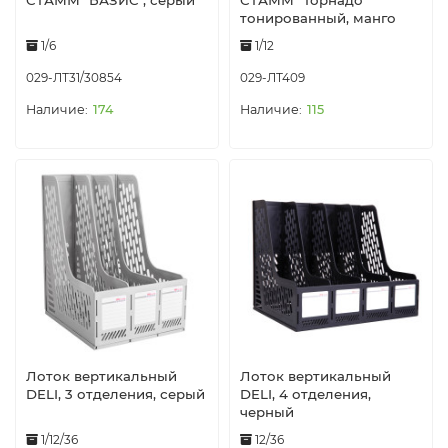
СТАММ "БАЗИС", серый
СТАММ "Торнадо"
тонированный, манго
1/6
1/12
029-ЛТ31/30854
029-ЛТ409
174
115
Лоток вертикальный
Лоток вертикальный
DELI, 3 отделения, серый
DELI, 4 отделения,
черный
1/12/36
12/36