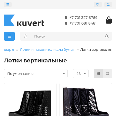
+7 701 327 6769
+7 701 081 8461
цтовары
Лотки и накопители для бумаг
Лотки вертикальны
Лотки вертикальные