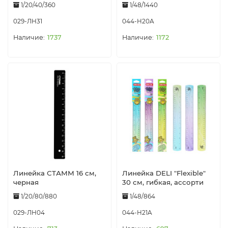
1/20/40/360
1/48/1440
029-ЛН31
044-H20A
1737
1172
Линейка СТАММ 16 см,
Линейка DELI "Flexible"
черная
30 см, гибкая, ассорти
1/20/80/880
1/48/864
029-ЛН04
044-H21A