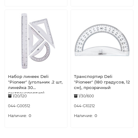
Набор линеек Deli
Транспортир Deli
"Pioneer" (угольник .2 шт,
"Pioneer" (180 градусов, 12
линейка 30
см), прозрачный
см,транспортир)
1/20/120
1/30/600
044-G00512
044-G10212
0
0