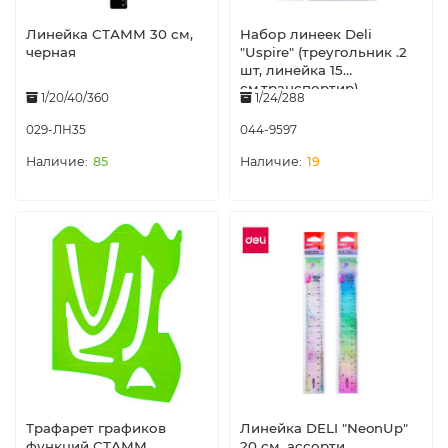
Линейка СТАММ 30 см,
Набор линеек Deli
черная
"Uspire" (треугольник .2
шт, линейка 15
см,транспортир),
1/20/40/360
1/24/288
прозрачный
029-ЛН35
044-9597
85
19
Трафарет графиков
Линейка DELI "NeonUp"
функций СТАММ,
20 см, ассорти