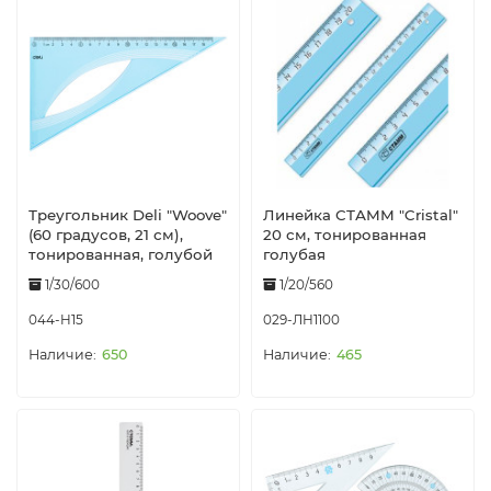
Треугольник Deli "Woove"
Линейка СТАММ "Cristal"
(60 градусов, 21 см),
20 см, тонированная
тонированная, голубой
голубая
1/30/600
1/20/560
044-H15
029-ЛН1100
650
465