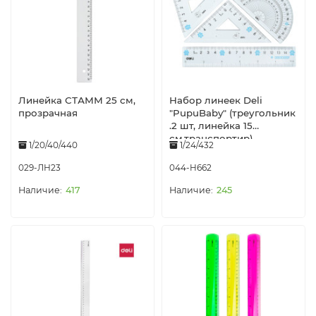
Линейка СТАММ 25 см,
Набор линеек Deli
прозрачная
"PupuBaby" (треугольник
.2 шт, линейка 15
см,транспортир),
1/20/40/440
1/24/432
прозрачный
029-ЛН23
044-H662
417
245