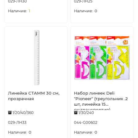
029-ЛН30
029-ЛН25
1
0
Линейка СТАММ 30 см,
Набор линеек Deli
прозрачная
"Pioneer" (треугольник .2
шт, линейка 15
см,транспортир),
1/20/40/360
1/30/240
ассорти
029-ЛН33
044-G00602
0
0