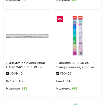
713
697
Линейка алюминиевая
Линейка DELI 30 см,
BASY "AR91030", 30 см
тонированная, ассорти
1/60/1440
1/20/400
023-AR91030
044-H654
682
663