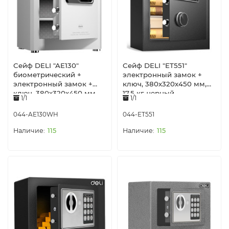
Сейф DELI "AE130"
Сейф DELI "ET551"
биометрический +
электронный замок +
электронный замок +
ключ, 380х320х450 мм,
ключ, 380х320х450 мм,
17,5 кг, черный
1/1
1/1
21,9 кг, белый
044-AE130WH
044-ET551
115
115