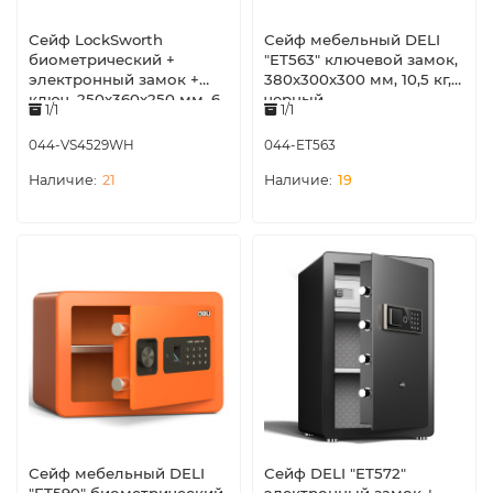
Сейф LockSworth
Сейф мебельный DELI
биометрический +
"ET563" ключевой замок,
электронный замок +
380х300х300 мм, 10,5 кг,
ключ, 250х360х250 мм, 6
черный
1/1
1/1
кг, белый
044-VS4529WH
044-ET563
21
19
Сейф мебельный DELI
Сейф DELI "ET572"