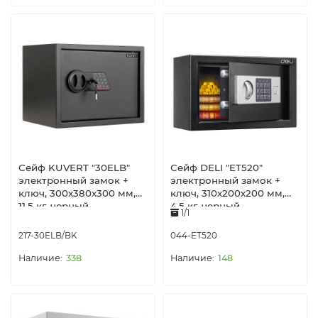
Сейф KUVERT "30ELB"
Сейф DELI "ET520"
электронный замок +
электронный замок +
ключ, 300x380x300 мм,
ключ, 310х200х200 мм,
11.5 кг, черный
4,5 кг, черный
1/1
217-30ELB/BK
044-ET520
338
148