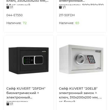
ключ, 350х250х250 мм,
электронный
5,9 кг, черный
замок+ключ, 500х350х310
1/1
1/1
мм, 14.6 кг, черный
044-ET550
217-50FDH
72
65
Сейф KUVERT "25FDH"
Сейф KUVERT "20ELB"
биометрический +
электронный замок +
электронный
ключ, 310х200х200 мм, 4
замок+ключ,
кг, белый
1/1
350х250х250 мм, 6 кг,