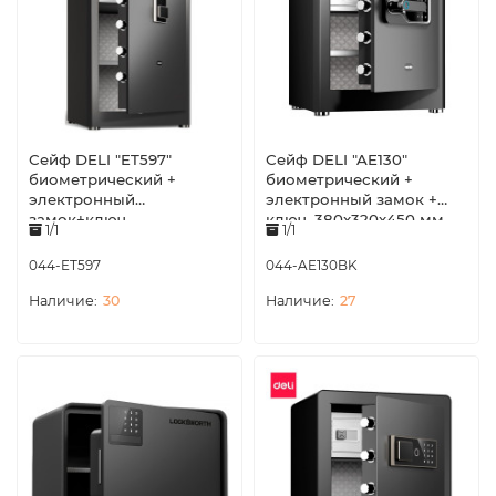
Сейф DELI "ET597"
Сейф DELI "AE130"
биометрический +
биометрический +
электронный
электронный замок +
замок+ключ,
ключ, 380х320х450 мм,
1/1
1/1
480х420х800 мм, 38,4 кг,
21,9 кг, черный
черный
044-ET597
044-AE130BK
30
27