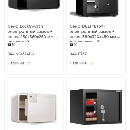
Сейф LockSworth
Сейф DELI "ET571"
электронный замок +
электронный замок +
ключ, 250х360х250 мм, 6
ключ, 380х320х450 мм,
кг, черный
19,6 кг, черный
1/1
1/1
044-VS4524BK
044-ET571
25
22