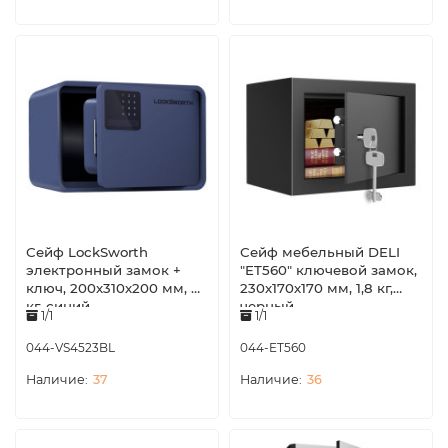
Сейф LockSworth
Сейф мебельный DELI
электронный замок +
"ET560" ключевой замок,
ключ, 200х310х200 мм, 4
230х170х170 мм, 1,8 кг,
кг, синий
черный
1/1
1/1
044-VS4523BL
044-ET560
37
36