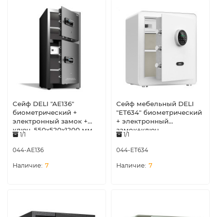
Сейф DELI "AE136"
Сейф мебельный DELI
биометрический +
"ET634" биометрический
электронный замок +
+ электронный
ключ, 550x520х1200 мм,
замок+ключ,
1/1
1/1
80,5 кг, черный
380х320х450 мм, 19 кг,
белый
044-AE136
044-ET634
7
7