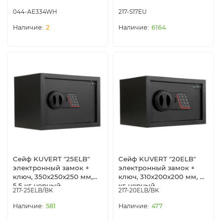
044-AE334WH
217-S17EU
2
6164
Сейф KUVERT "25ELB"
Сейф KUVERT "20ELB"
электронный замок +
электронный замок +
ключ, 350х250х250 мм,
ключ, 310х200х200 мм, 4
5.5 кг, черный
кг, черный
217-25ELB/BK
217-20ELB/BK
581
477