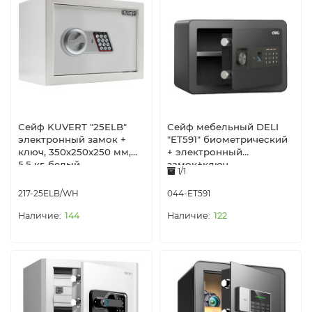
Сейф KUVERT "25ELB"
Сейф мебельный DELI
электронный замок +
"ET591" биометрический
ключ, 350х250х250 мм,
+ электронный
5.5 кг, белый
замок+ключ,
1/1
350х250х250 мм, 8 кг,
черный
217-25ELB/WH
044-ET591
144
122