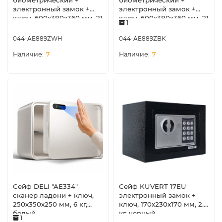
биометрический +
биометрический +
электронный замок +
электронный замок +
ключ, 600х380х360 мм, 21
ключ, 600х380х360 мм, 21
1
кг, белый
кг, черный
044-AE889ZWH
044-AE889ZBK
7
7
Сейф DELI "AE334"
Сейф KUVERT 17EU
сканер ладони + ключ,
электронный замок +
250х350х250 мм, 6 кг,
ключ, 170x230x170 мм, 2.5
белый
кг, черный
1