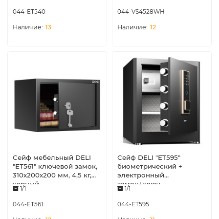
кг, белый
044-ET540
044-VS4528WH
13
12
Сейф мебельный DELI
Сейф DELI "ET595"
"ET561" ключевой замок,
биометрический +
310х200х200 мм, 4,5 кг,
электронный
черный
замок+ключ,
1/1
1/1
380х320х450 мм, 18,3 кг,
черный
044-ET561
044-ET595