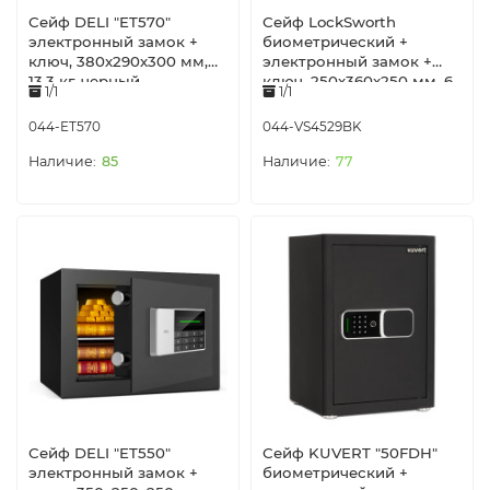
Сейф DELI "ET570"
Сейф LockSworth
электронный замок +
биометрический +
ключ, 380х290х300 мм,
электронный замок +
13,3 кг, черный
ключ, 250х360х250 мм, 6
1/1
1/1
кг, черный
044-ET570
044-VS4529BK
85
77
Сейф DELI "ET550"
Сейф KUVERT "50FDH"
электронный замок +
биометрический +