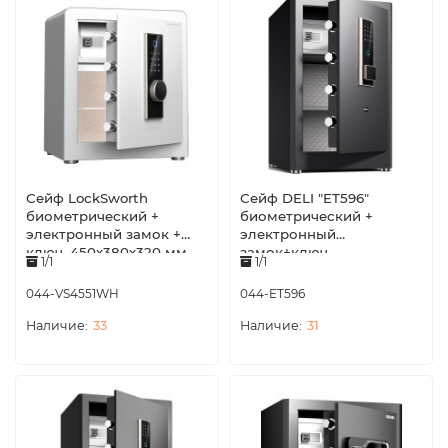
Сейф LockSworth
Сейф DELI "ET596"
биометрический +
биометрический +
электронный замок +
электронный
ключ, 450х380х320 мм,
замок+ключ,
1/1
1/1
20,7 кг, белый
380х360х600 мм, 23,3 кг,
черный
044-VS4551WH
044-ET596
33
31