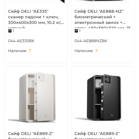
Сейф DELI "AE335"
Сейф DELI "AE888-NZ"
сканер ладони + ключ,
биометрический +
300х400х300 мм, 10.2 кг,
электронный замок +
черный
ключ, 450х380х320 мм, 15
1
1
кг, черный
044-AE335BK
044-AE888NZBK
7
7
Сейф DELI "AE889-Z"
Сейф DELI "AE889-Z"