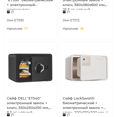
"ET590" биометрический
электронный замок +
+ электронный
ключ, 380х360х600 мм,
замок+ключ,
25,3 кг, черный
1/1
1/1
350х250х250 мм, 8 кг,
оранжевый
044-ET590
044-ET572
17
16
Сейф DELI "ET540"
Сейф LockSworth
электронный замок +
биометрический +
ключ, 350х250х250 мм,
электронный замок +
8,5 кг, черный
ключ, 200х310х200 мм, 4
1/1
1/1