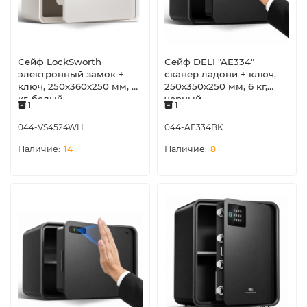
Сейф LockSworth
Сейф DELI "AE334"
электронный замок +
сканер ладони + ключ,
ключ, 250х360х250 мм, 6
250х350х250 мм, 6 кг,
кг, белый
черный
1
1
044-VS4524WH
044-AE334BK
14
8