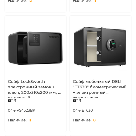
12
11
Сейф LockSworth
Сейф мебельный DELI
электронный замок +
"ET630" биометрический
ключ, 200х310х200 мм, 4
+ электронный
кг, черный
замок+ключ,
1/1
1/1
350х250х250 мм, 8,5 кг,
черный
044-VS4523BK
044-ET630
11
8