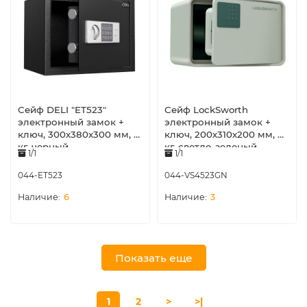
Сейф DELI "ET523"
Сейф LockSworth
электронный замок +
электронный замок +
ключ, 300х380х300 мм, 9
ключ, 200х310х200 мм, 4
кг, черный
кг, светло-зеленый
1/1
1/1
044-ET523
044-VS4523GN
6
3
Показать еще
1
2
>
>|