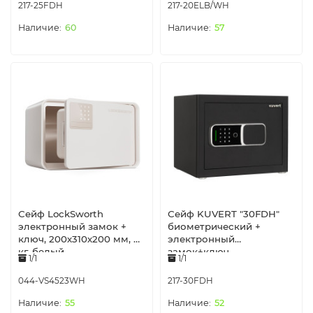
черный
217-25FDH
217-20ELB/WH
60
57
Сейф LockSworth
Сейф KUVERT "30FDH"
электронный замок +
биометрический +
ключ, 200х310х200 мм, 4
электронный
кг, белый
замок+ключ,
1/1
1/1
380х300х300 мм, 10.6 кг,
черный
044-VS4523WH
217-30FDH
55
52