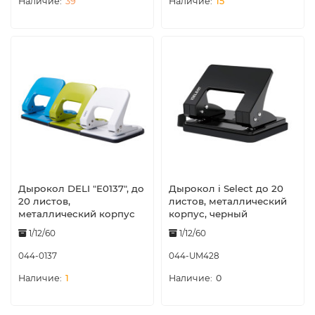
39
15
Дырокол DELI "E0137", до
Дырокол i Select до 20
20 листов,
листов, металлический
металлический корпус
корпус, черный
1/12/60
1/12/60
044-0137
044-UM428
1
0