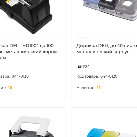
ол DELI "HD100", до 100
Дырокол DELI, до 40 листо
ов, металлический корпус,
металлический корпус
рти
1/24
044-0130
044-0120
16
15