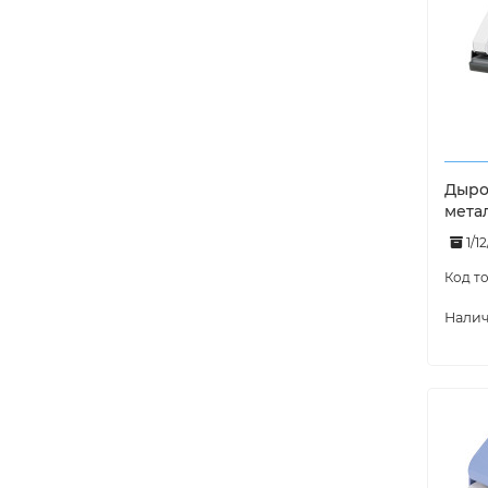
Дырок
мета
1/1