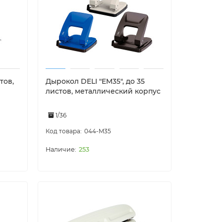
тов,
Дырокол DELI "EM35", до 35
листов, металлический корпус
1/36
044-M35
253