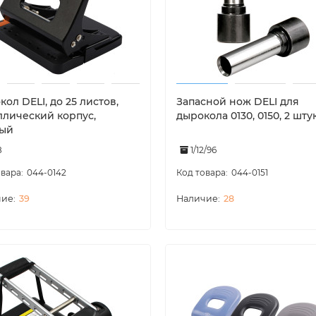
ол DELI, до 25 листов,
Запасной нож DELI для
ллический корпус,
дырокола 0130, 0150, 2 шту
ый
8
1/12/96
044-0142
044-0151
39
28