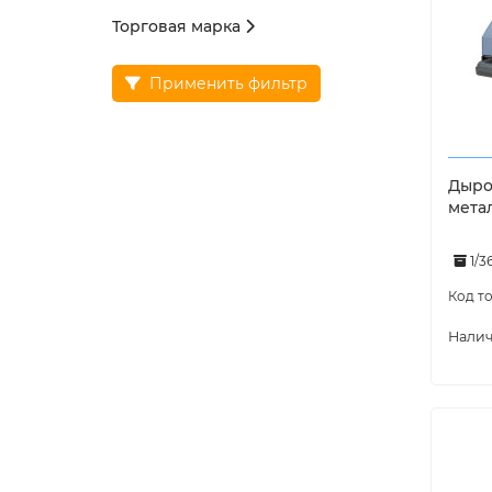
Торговая марка
Применить фильтр
Дырок
мета
1/3