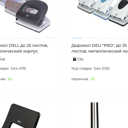
ол DELI, до 25 листов,
Дырокол DELI "PRO", до 35
ллический корпус
листов, металлический к
2/48
1/36
044-0119
044-0126
60
55