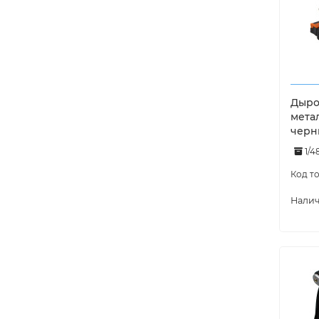
Дырок
мета
черн
1/4