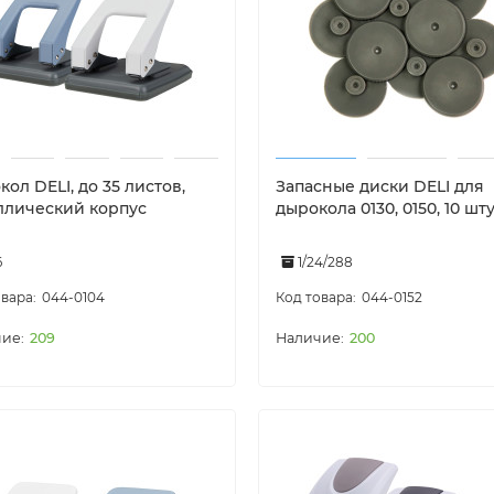
ол DELI, до 35 листов,
Запасные диски DELI для
ллический корпус
дырокола 0130, 0150, 10 шт
6
1/24/288
044-0104
044-0152
209
200