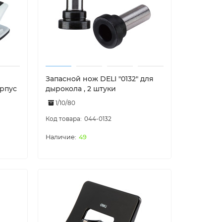
Запасной нож DELI "0132" для
орпус
дырокола , 2 штуки
1/10/80
044-0132
49