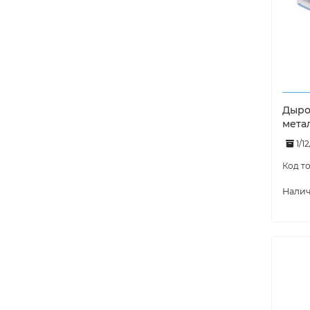
Дырок
мета
1/1