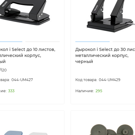
ол i Select до 10 листов,
Дырокол i Select до 30 лис
ллический корпус,
металлический корпус,
ый
черный
/120
044-UM427
044-UM429
333
295