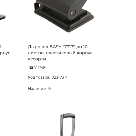
0
Дырокол BASY "7317", до 10
орпус
листов, пластиковый корпус,
ассорти
1/12/48
023-7317
0