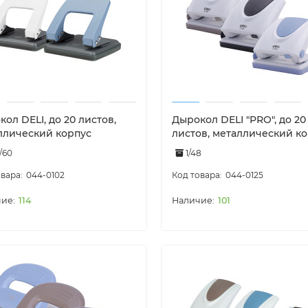
ол DELI, до 20 листов,
Дырокол DELI "PRO", до 20
ллический корпус
листов, металлический к
2/60
1/48
044-0102
044-0125
114
101