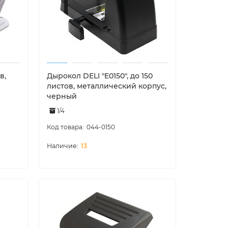
в,
Дырокол DELI "E0150", до 150
листов, металлический корпус,
черный
1/4
044-0150
13