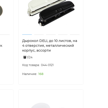
Дырокол DELI, до 10 листов, на
ук
4 отверстия, металлический
корпус, ассорти
1/24
044-0121
168