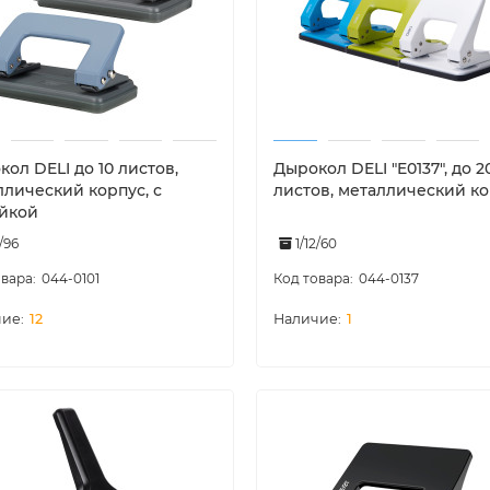
ол DELI до 10 листов,
Дырокол DELI "E0137", до 2
ллический корпус, с
листов, металлический к
йкой
/96
1/12/60
044-0101
044-0137
12
1