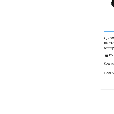
Дырок
лист
ассо
1/6