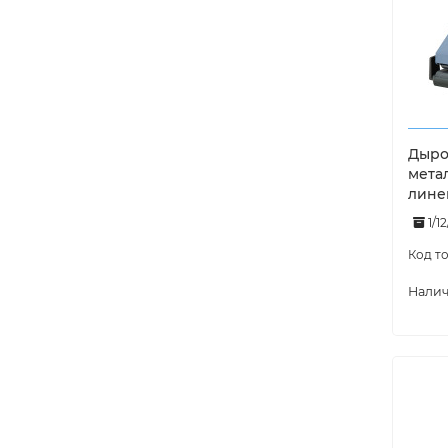
Дырок
мета
лине
1/12