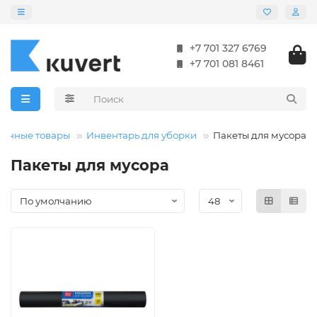
+7 701 327 6769
+7 701 081 8461
венные товары
Инвентарь для уборки
Пакеты для мусора
Пакеты для мусора