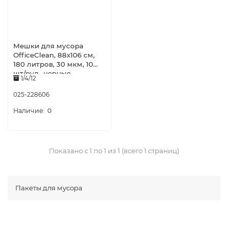
Мешки для мусора
OfficeClean, 88х106 см,
180 литров, 30 мкм, 10
шт/рул., черные
1/4/12
025-228606
0
Показано с 1 по 1 из 1 (всего 1 страниц)
Пакеты для мусора